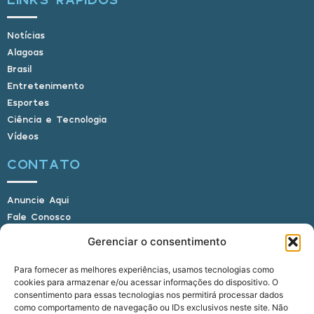
Notícias
Alagoas
Brasil
Entretenimento
Esportes
Ciência e Tecnologia
Vídeos
CONTATO
Anuncie Aqui
Fale Conosco
Internauta, envie sua foto
Gerenciar o consentimento
Para fornecer as melhores experiências, usamos tecnologias como
cookies para armazenar e/ou acessar informações do dispositivo. O
E-mail: alagoasbrasilnoticias@gmail.com
consentimento para essas tecnologias nos permitirá processar dados
Telefone: (82) 9 9691-0391 (Whatsapp)
como comportamento de navegação ou IDs exclusivos neste site. Não