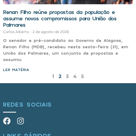
Renan Filho reúne propostas da população e
assume novos compromissos para União dos
Palmares
Carlos Alberto
2 de agosto de 2026
O senador e pré-candidato ao Governo de Alagoas,
Renan Filho (MDB), recebeu nesta sexta-feira (31), em
União dos Palmares, um conjunto de propostas e
assumiu
LER MATÉRIA »
1
2
3
4
5
REDES SOCIAIS
LINKS RÁPIDOS