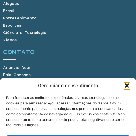
Alagoas
Brasil
Entretenimento
Esportes
Ciência e Tecnologia
Vídeos
CONTATO
Anuncie Aqui
Fale Conosco
Internauta, envie sua foto
Gerenciar o consentimento
Para fornecer as melhores experiências, usamos tecnologias como
cookies para armazenar e/ou acessar informações do dispositivo. O
E-mail: alagoasbrasilnoticias@gmail.com
consentimento para essas tecnologias nos permitirá processar dados
Telefone: (82) 9 9691-0391 (Whatsapp)
como comportamento de navegação ou IDs exclusivos neste site. Não
Responsável Técnico: Crysthyan Carlos
consentir ou retirar o consentimento pode afetar negativamente certos
Rua do Sau - Centro - Anadia - AL - CEP:
recursos e funções.
57660-000