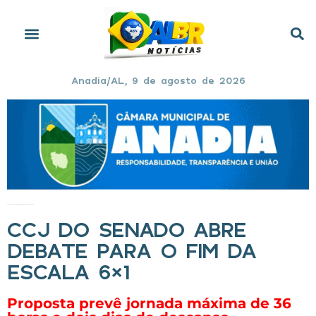
Anadia/AL, 9 de agosto de 2026
Início
»
CCJ do Senado abre debate para o fim da escala 6×1
CCJ DO SENADO ABRE
DEBATE PARA O FIM DA
ESCALA 6×1
Proposta prevê jornada máxima de 36