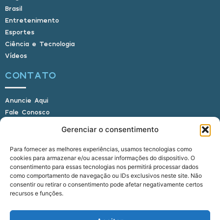
Brasil
Entretenimento
Esportes
Ciência e Tecnologia
Vídeos
CONTATO
Anuncie Aqui
Fale Conosco
Internauta, envie sua foto
Gerenciar o consentimento
Para fornecer as melhores experiências, usamos tecnologias como
cookies para armazenar e/ou acessar informações do dispositivo. O
E-mail: alagoasbrasilnoticias@gmail.com
consentimento para essas tecnologias nos permitirá processar dados
Telefone: (82) 9 9691-0391 (Whatsapp)
como comportamento de navegação ou IDs exclusivos neste site. Não
Responsável Técnico: Crysthyan Carlos
consentir ou retirar o consentimento pode afetar negativamente certos
Rua do Sau - Centro - Anadia - AL - CEP:
recursos e funções.
57660-000