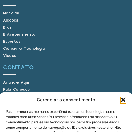
Notícias
Alagoas
Brasil
Entretenimento
Esportes
Ciência e Tecnologia
Vídeos
CONTATO
Anuncie Aqui
Fale Conosco
Internauta, envie sua foto
Gerenciar o consentimento
Para fornecer as melhores experiências, usamos tecnologias como
cookies para armazenar e/ou acessar informações do dispositivo. O
E-mail: alagoasbrasilnoticias@gmail.com
consentimento para essas tecnologias nos permitirá processar dados
Telefone: (82) 9 9691-0391 (Whatsapp)
como comportamento de navegação ou IDs exclusivos neste site. Não