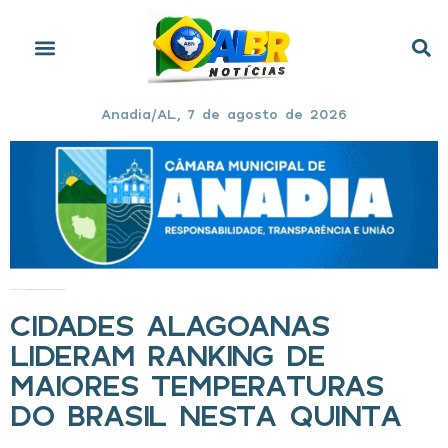
Anadia/AL, 7 de agosto de 2026
Início
»
Cidades alagoanas lideram ranking de maiores temperaturas do Brasil nesta quinta
CIDADES ALAGOANAS
LIDERAM RANKING DE
MAIORES TEMPERATURAS
DO BRASIL NESTA QUINTA