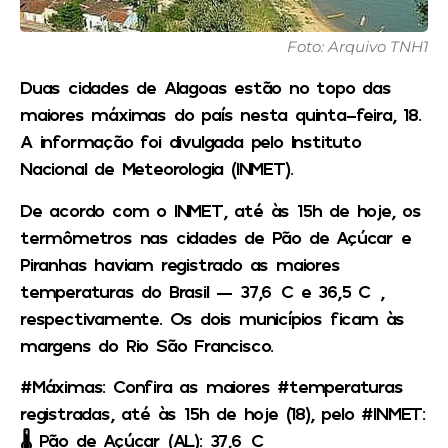
Foto: Arquivo TNH1
Duas cidades de Alagoas estão no topo das
maiores máximas do país nesta quinta-feira, 18.
A informação foi divulgada pelo Instituto
Nacional de Meteorologia (INMET).
De acordo com o INMET, até às 15h de hoje, os
termômetros nas cidades de Pão de Açúcar e
Piranhas haviam registrado as maiores
temperaturas do Brasil — 37,6°C e 36,5 C°,
respectivamente. Os dois municípios ficam às
margens do Rio São Francisco.
#Máximas: Confira as maiores #temperaturas
registradas, até às 15h de hoje (18), pelo #INMET:
🌡 Pão de Açúcar (AL): 37,6°C