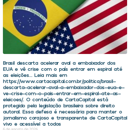
Brasil descarta acelerar aval a embaixador dos
EUA e vê crise com o país entrar em espiral até
as eleições… Leia mais em
https://www.cartacapital.com.br/politica/brasil-
descarta-acelerar-aval-a-embaixador-dos-eua-e-
ve-crise-com-o-pais-entrar-em-espiral-ate-as-
eleicoes/. O conteúdo de CartaCapital está
protegido pela legislação brasileira sobre direito
autoral. Essa defesa é necessária para manter o
jornalismo corajoso e transparente de CartaCapital
vivo e acessível a todos
6 de agosto de 2026