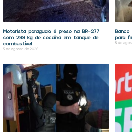
Motorista paraguaio é preso na BR-277
Banco 
com 298 kg de cocaína em tanque de
para f
combustível
5 de agos
5 de agosto de 2026