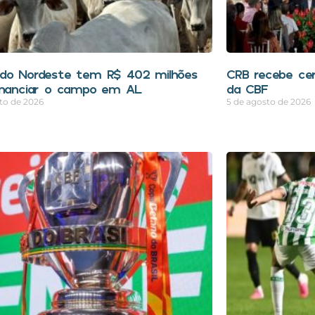
do Nordeste tem R$ 402 milhões
CRB recebe cer
inanciar o campo em AL
da CBF
to de 2026
5 de agosto de 2026