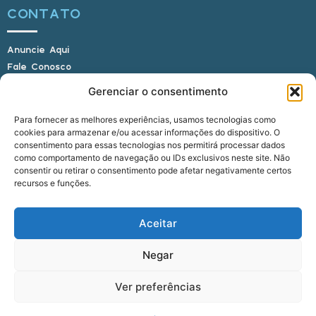
CONTATO
Anuncie Aqui
Fale Conosco
Internauta, envie sua foto
Gerenciar o consentimento
Para fornecer as melhores experiências, usamos tecnologias como
cookies para armazenar e/ou acessar informações do dispositivo. O
E-mail: alagoasbrasilnoticias@gmail.com
consentimento para essas tecnologias nos permitirá processar dados
Telefone: (82) 9 9691-0391 (Whatsapp)
como comportamento de navegação ou IDs exclusivos neste site. Não
Responsável Técnico: Crysthyan Carlos
consentir ou retirar o consentimento pode afetar negativamente certos
Rua do Sau - Centro - Anadia - AL - CEP:
recursos e funções.
57660-000
Aceitar
© 2022 - 2026 Alagoas Brasil Notícias. Todos os
Negar
direitos reservados.
Ver preferências
five
agência