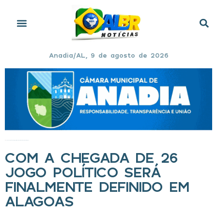
Anadia/AL, 9 de agosto de 2026
Início
»
Com a chegada de 26 jogo político será finalmente definido em Alagoas
COM A CHEGADA DE 26
JOGO POLÍTICO SERÁ
FINALMENTE DEFINIDO EM
ALAGOAS