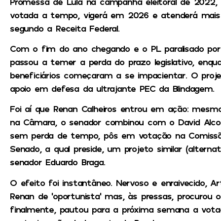
Promessa de Lula na campanha eleitoral de 2022, 
votada a tempo, vigerá em 2026 e atenderá mais d
segundo a Receita Federal.
Com o fim do ano chegando e o PL paralisado por 
passou a temer a perda do prazo legislativo, enqu
beneficiários começaram a se impacientar. O proj
apoio em defesa da ultrajante PEC da Blindagem.
Foi aí que Renan Calheiros entrou em ação: mesmo
na Câmara, o senador combinou com o David Alcol
sem perda de tempo, pôs em votação na Comissã
Senado, a qual preside, um projeto similar (alterna
senador Eduardo Braga.
O efeito foi instantâneo. Nervoso e enraivecido, 
Renan de ‘oportunista’ mas, às pressas, procurou 
finalmente, pautou para a próxima semana a vota