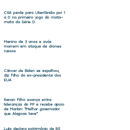
CSA perde para Uberlândia por 1
a 0 no primeiro jogo do mata-
mata da Série D
Menino de 3 anos e avós
morrem em ataque de drones
russos
Câncer de Biden se espalhou,
diz filho do ex-presidente dos
EUA
Renan Filho avança entre
lideranças do PP e recebe apoio
de Marlan: “Melhor governador
que Alagoas teve”
Lula declara patrimônio de R$