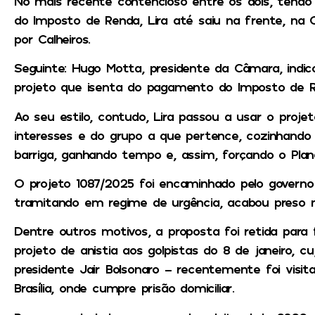
No mais recente contencioso entre os dois, tendo
do Imposto de Renda, Lira até saiu na frente, na
por Calheiros.
Seguinte: Hugo Motta, presidente da Câmara, indico
projeto que isenta do pagamento do Imposto de R
Ao seu estilo, contudo, Lira passou a usar o proj
interesses e do grupo a que pertence, cozinhand
barriga, ganhando tempo e, assim, forçando o Plana
O projeto 1087/2025 foi encaminhado pelo govern
tramitando em regime de urgência, acabou preso na 
Dentre outros motivos, a proposta foi retida para 
projeto de anistia aos golpistas do 8 de janeiro, c
presidente Jair Bolsonaro – recentemente foi visit
Brasília, onde cumpre prisão domiciliar.