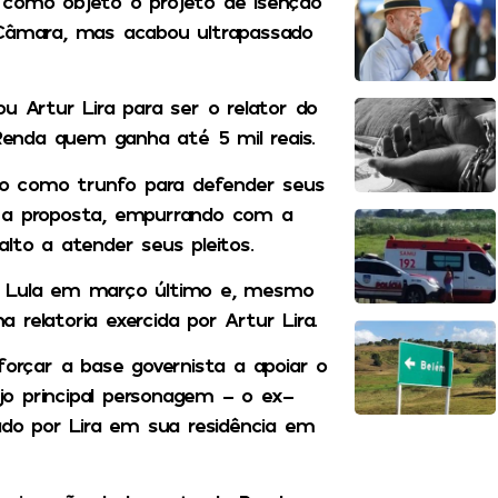
 como objeto o projeto de isenção
 Câmara, mas acabou ultrapassado
u Artur Lira para ser o relator do
enda quem ganha até 5 mil reais.
eto como trunfo para defender seus
o a proposta, empurrando com a
lto a atender seus pleitos.
o Lula em março último e, mesmo
relatoria exercida por Artur Lira.
forçar a base governista a apoiar o
ujo principal personagem – o ex-
ado por Lira em sua residência em