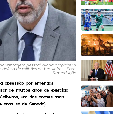
uido vantagem pessoal, ainda propiciou a
efesa de milhões de brasileiros - Foto:
Reprodução
sua obsessão por emendas
sar de muitos anos de exercício
 Calheiros, um dos nomes mais
e anos só de Senado).