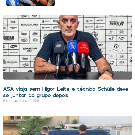
ASA viaja sem Higor Leite e técnico Schülle deve
se juntar ao grupo depois
6 de agosto de 2026