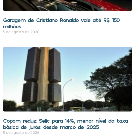
Garagem de Cristiano Ronaldo vale até R$ 150
milhões
5 de agosto de 2026
Copom reduz Selic para 14%, menor nível da taxa
básica de juros desde março de 2025
5 de agosto de 2026