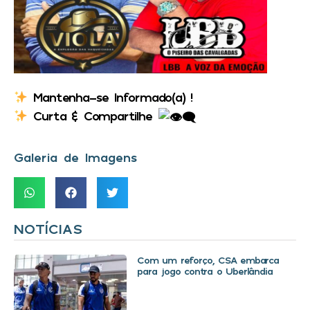
Mantenha-se Informado(a) !
Curta & Compartilhe
Galeria de Imagens
NOTÍCIAS
Com um reforço, CSA embarca
para jogo contra o Uberlândia