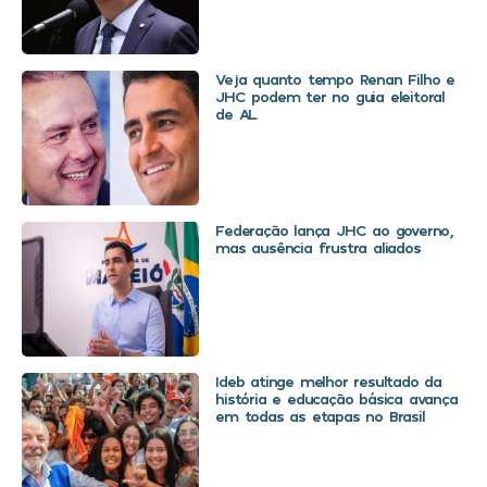
Veja quanto tempo Renan Filho e
JHC podem ter no guia eleitoral
de AL
Federação lança JHC ao governo,
mas ausência frustra aliados
Ideb atinge melhor resultado da
história e educação básica avança
em todas as etapas no Brasil