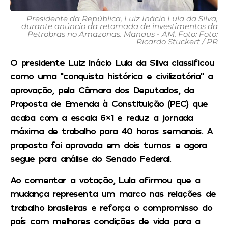
Presidente da República, Luiz Inácio Lula da Silva,
durante anúncio da retomada de investimentos da
Petrobras no Amazonas. Manaus - AM. Foto: Foto:
Ricardo Stuckert / PR
O presidente Luiz Inácio Lula da Silva classificou
como uma “conquista histórica e civilizatória” a
aprovação, pela Câmara dos Deputados, da
Proposta de Emenda à Constituição (PEC) que
acaba com a escala 6×1 e reduz a jornada
máxima de trabalho para 40 horas semanais. A
proposta foi aprovada em dois turnos e agora
segue para análise do Senado Federal.
Ao comentar a votação, Lula afirmou que a
mudança representa um marco nas relações de
trabalho brasileiras e reforça o compromisso do
país com melhores condições de vida para a