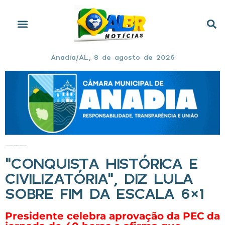
Anadia/AL, 8 de agosto de 2026
Início
»
“Conquista histórica e civilizatória”, diz Lula sobre fim da escala 6×1
“CONQUISTA HISTÓRICA E
CIVILIZATÓRIA”, DIZ LULA
SOBRE FIM DA ESCALA 6×1
Presidente celebra aprovação da PEC da