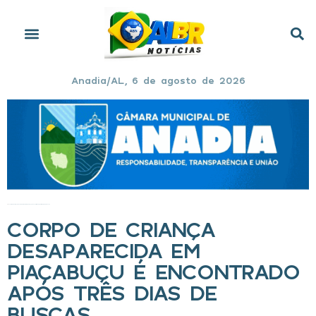
Anadia/AL, 6 de agosto de 2026
Início
»
Corpo de criança desaparecida em Piaçabuçu é encontrado após três dias de buscas
CORPO DE CRIANÇA
DESAPARECIDA EM
PIAÇABUÇU É ENCONTRADO
APÓS TRÊS DIAS DE
BUSCAS