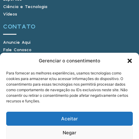
Ciência e Tecnologia
Vídeos
CONTATO
Anuncie Aqui
Fale Conosco
Internauta, envie sua foto
Gerenciar o consentimento
Para fornecer as melhores experiências, usamos tecnologias como
cookies para armazenar e/ou acessar informações do dispositivo. O
E-mail: alagoasbrasilnoticias@gmail.com
consentimento para essas tecnologias nos permitirá processar dados
Telefone: (82) 9 9691-0391 (Whatsapp)
como comportamento de navegação ou IDs exclusivos neste site. Não
Responsável Técnico: Crysthyan Carlos
consentir ou retirar o consentimento pode afetar negativamente certos
Rua do Sau - Centro - Anadia - AL - CEP:
recursos e funções.
57660-000
Aceitar
© 2022 - 2026 Alagoas Brasil Notícias. Todos os
Negar
direitos reservados.