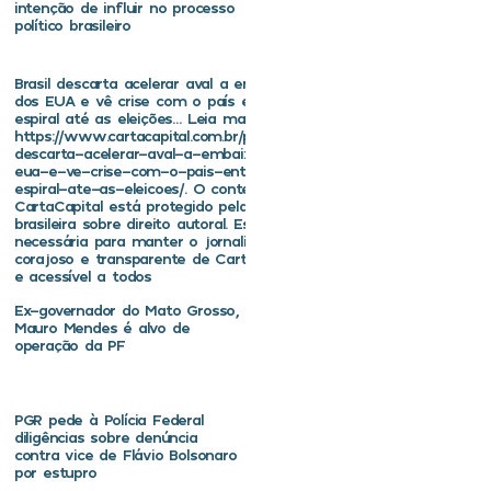
intenção de influir no processo
político brasileiro
Brasil descarta acelerar aval a embaixador
dos EUA e vê crise com o país entrar em
espiral até as eleições… Leia mais em
https://www.cartacapital.com.br/politica/brasil-
descarta-acelerar-aval-a-embaixador-dos-
eua-e-ve-crise-com-o-pais-entrar-em-
espiral-ate-as-eleicoes/. O conteúdo de
CartaCapital está protegido pela legislação
brasileira sobre direito autoral. Essa defesa é
necessária para manter o jornalismo
corajoso e transparente de CartaCapital vivo
e acessível a todos
Ex-governador do Mato Grosso,
Mauro Mendes é alvo de
operação da PF
PGR pede à Polícia Federal
diligências sobre denúncia
contra vice de Flávio Bolsonaro
por estupro