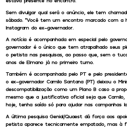
estava presente no encontro.
Sem divulgar qual será o anúncio, ele tem chamad
sábado. “Você tem um encontro marcado com a hi
Instagram do ex-governador.
A notícia é acompanhada em especial pelo governa
governador é o único que tem atrapalhado seus pla
o petista nas pesquisas, ao passo que, sem o tuc
anos de Elmano já no primeiro turno.
Também é acompanhada pelo PT e pelo presidente
o ex-governador Camilo Santana (PT) deixou o Min
descompatibilização como um Plano B caso a prop
mesmo que a justificativa oficial seja que Camilo, p
hoje, tenha saído só para ajudar nas campanhas loc
A última pesquisa Genial/Quaest dá força aos apoi
petista aparece tecnicamente empatado, mas à f