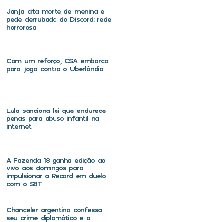
Janja cita morte de menina e
pede derrubada do Discord: rede
horrorosa
Com um reforço, CSA embarca
para jogo contra o Uberlândia
Lula sanciona lei que endurece
penas para abuso infantil na
internet
A Fazenda 18 ganha edição ao
vivo aos domingos para
impulsionar a Record em duelo
com o SBT
Chanceler argentino confessa
seu crime diplomático e a