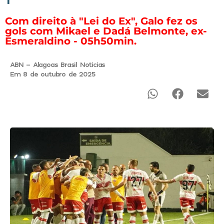
Com direito à "Lei do Ex", Galo fez os
gols com Mikael e Dadá Belmonte, ex-
Esmeraldino - 05h50min.
ABN - Alagoas Brasil Noticias
Em 8 de outubro de 2025