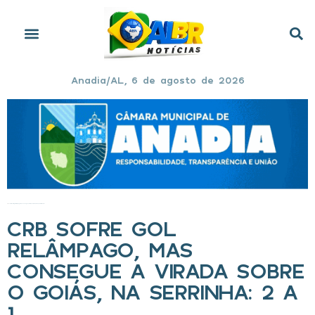
Anadia/AL, 6 de agosto de 2026
Início
»
CRB sofre gol relâmpago, mas consegue a virada sobre o Goiás, na Serrinha: 2 a 1
CRB SOFRE GOL
RELÂMPAGO, MAS
CONSEGUE A VIRADA SOBRE
O GOIÁS, NA SERRINHA: 2 A
1