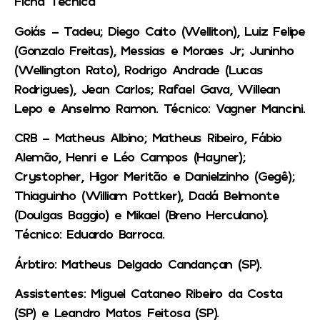
Ficha Técnica
Goiás – Tadeu; Diego Caito (Welliton), Luiz Felipe
(Gonzalo Freitas), Messias e Moraes Jr; Juninho
(Wellington Rato), Rodrigo Andrade (Lucas
Rodrigues), Jean Carlos; Rafael Gava, Willean
Lepo e Anselmo Ramon. Técnico: Vagner Mancini.
CRB – Matheus Albino; Matheus Ribeiro, Fábio
Alemão, Henri e Léo Campos (Hayner);
Crystopher, Higor Meritão e Danielzinho (Gegê);
Thiaguinho (William Pottker), Dadá Belmonte
(Doulgas Baggio) e Mikael (Breno Herculano).
Técnico: Eduardo Barroca.
Árbtiro: Matheus Delgado Candançan (SP).
Assistentes: Miguel Cataneo Ribeiro da Costa
(SP) e Leandro Matos Feitosa (SP).