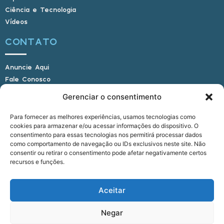
Ciência e Tecnologia
Vídeos
CONTATO
Anuncie Aqui
Fale Conosco
Internauta, envie sua foto
Gerenciar o consentimento
Para fornecer as melhores experiências, usamos tecnologias como
cookies para armazenar e/ou acessar informações do dispositivo. O
E-mail: alagoasbrasilnoticias@gmail.com
consentimento para essas tecnologias nos permitirá processar dados
Telefone: (82) 9 9691-0391 (Whatsapp)
como comportamento de navegação ou IDs exclusivos neste site. Não
Responsável Técnico: Crysthyan Carlos
consentir ou retirar o consentimento pode afetar negativamente certos
Rua do Sau - Centro - Anadia - AL - CEP:
recursos e funções.
57660-000
Aceitar
© 2022 - 2026 Alagoas Brasil Notícias. Todos os
Negar
direitos reservados.