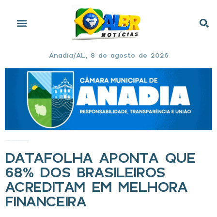
Anadia/AL, 8 de agosto de 2026
Início
»
Datafolha aponta que 68% dos brasileiros acreditam em melhora financeira
DATAFOLHA APONTA QUE
68% DOS BRASILEIROS
ACREDITAM EM MELHORA
FINANCEIRA