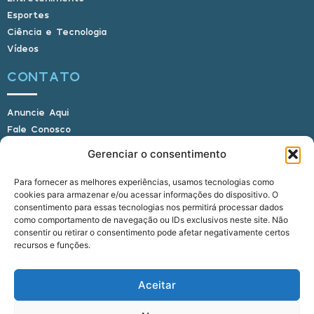
Esportes
Ciência e Tecnologia
Vídeos
CONTATO
Anuncie Aqui
Fale Conosco
Internauta, envie sua foto
Gerenciar o consentimento
Para fornecer as melhores experiências, usamos tecnologias como
cookies para armazenar e/ou acessar informações do dispositivo. O
E-mail: alagoasbrasilnoticias@gmail.com
consentimento para essas tecnologias nos permitirá processar dados
Telefone: (82) 9 9691-0391 (Whatsapp)
como comportamento de navegação ou IDs exclusivos neste site. Não
Responsável Técnico: Crysthyan Carlos
consentir ou retirar o consentimento pode afetar negativamente certos
Rua do Sau - Centro - Anadia - AL - CEP:
recursos e funções.
57660-000
Aceitar