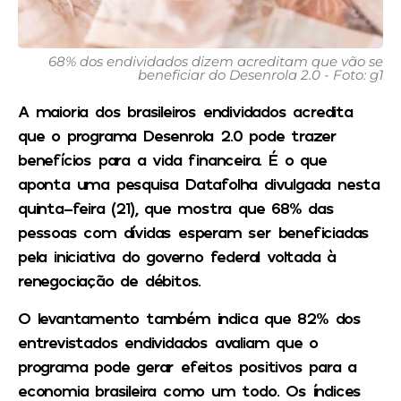
68% dos endividados dizem acreditam que vão se
beneficiar do Desenrola 2.0 - Foto: g1
A maioria dos brasileiros endividados acredita
que o programa Desenrola 2.0 pode trazer
benefícios para a vida financeira. É o que
aponta uma pesquisa Datafolha divulgada nesta
quinta-feira (21), que mostra que 68% das
pessoas com dívidas esperam ser beneficiadas
pela iniciativa do governo federal voltada à
renegociação de débitos.
O levantamento também indica que 82% dos
entrevistados endividados avaliam que o
programa pode gerar efeitos positivos para a
economia brasileira como um todo. Os índices