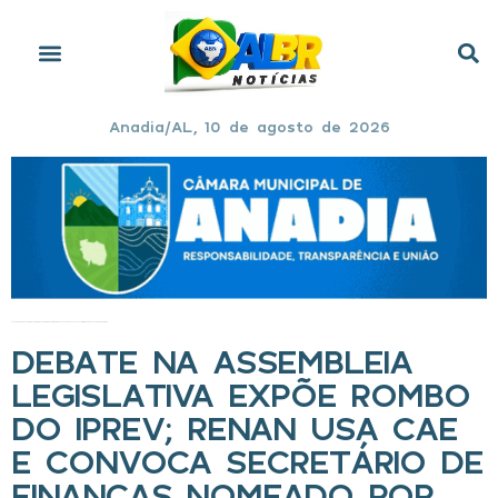
Anadia/AL, 10 de agosto de 2026
Início
»
Debate na Assembleia Legislativa expõe rombo do IPREV; Renan usa CAE e convoca secretário de Finanças nomeado por JHC
DEBATE NA ASSEMBLEIA
LEGISLATIVA EXPÕE ROMBO
DO IPREV; RENAN USA CAE
E CONVOCA SECRETÁRIO DE
FINANÇAS NOMEADO POR