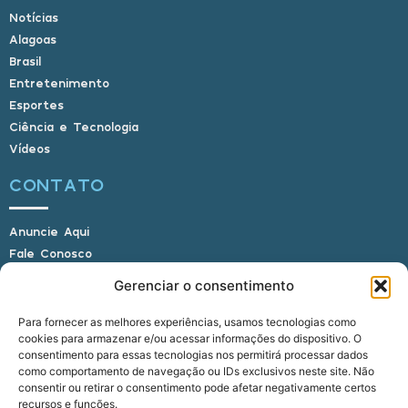
Notícias
Alagoas
Brasil
Entretenimento
Esportes
Ciência e Tecnologia
Vídeos
CONTATO
Anuncie Aqui
Fale Conosco
Internauta, envie sua foto
Gerenciar o consentimento
Para fornecer as melhores experiências, usamos tecnologias como
cookies para armazenar e/ou acessar informações do dispositivo. O
E-mail: alagoasbrasilnoticias@gmail.com
consentimento para essas tecnologias nos permitirá processar dados
Telefone: (82) 9 9691-0391 (Whatsapp)
como comportamento de navegação ou IDs exclusivos neste site. Não
Responsável Técnico: Crysthyan Carlos
consentir ou retirar o consentimento pode afetar negativamente certos
Rua do Sau - Centro - Anadia - AL - CEP:
recursos e funções.