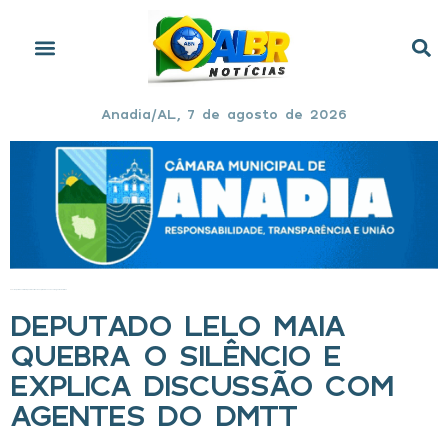
Anadia/AL, 7 de agosto de 2026
Início
»
Deputado Lelo Maia quebra o silêncio e explica discussão com agentes do DMTT
DEPUTADO LELO MAIA
QUEBRA O SILÊNCIO E
EXPLICA DISCUSSÃO COM
AGENTES DO DMTT