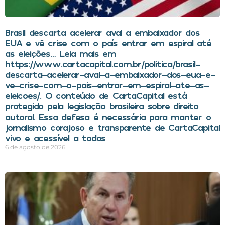
Brasil descarta acelerar aval a embaixador dos
EUA e vê crise com o país entrar em espiral até
as eleições… Leia mais em
https://www.cartacapital.com.br/politica/brasil-
descarta-acelerar-aval-a-embaixador-dos-eua-e-
ve-crise-com-o-pais-entrar-em-espiral-ate-as-
eleicoes/. O conteúdo de CartaCapital está
protegido pela legislação brasileira sobre direito
autoral. Essa defesa é necessária para manter o
jornalismo corajoso e transparente de CartaCapital
vivo e acessível a todos
6 de agosto de 2026