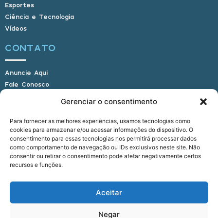
Esportes
Ciência e Tecnologia
Vídeos
CONTATO
Anuncie Aqui
Fale Conosco
Internauta, envie sua foto
Gerenciar o consentimento
Para fornecer as melhores experiências, usamos tecnologias como
cookies para armazenar e/ou acessar informações do dispositivo. O
E-mail: alagoasbrasilnoticias@gmail.com
consentimento para essas tecnologias nos permitirá processar dados
Telefone: (82) 9 9691-0391 (Whatsapp)
como comportamento de navegação ou IDs exclusivos neste site. Não
Responsável Técnico: Crysthyan Carlos
consentir ou retirar o consentimento pode afetar negativamente certos
Rua do Sau - Centro - Anadia - AL - CEP:
recursos e funções.
57660-000
Aceitar
© 2022 - 2026 Alagoas Brasil Notícias. Todos os
Negar