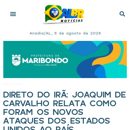
Anadia/AL, 6 de agosto de 2026
Início
»
Direto do Irã: Joaquim de Carvalho relata como foram os novos ataques dos Estados Unidos ao país
DIRETO DO IRÃ: JOAQUIM DE
CARVALHO RELATA COMO
FORAM OS NOVOS
ATAQUES DOS ESTADOS
UNIDOS AO PAÍS