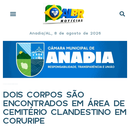
Anadia/AL, 8 de agosto de 2026
Início
»
Dois corpos são encontrados em área de cemitério clandestino em Coruripe
DOIS CORPOS SÃO
ENCONTRADOS EM ÁREA DE
CEMITÉRIO CLANDESTINO EM
CORURIPE