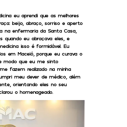
icina eu aprendi que as melhores
ça: beijo, abraço, sorriso e aperto
va na enfermaria da Santa Casa,
es quando eu abraçava eles, e
edicina isso é formidável. Eu
dos em Maceió, porque eu curava o
De modo que eu me sinto
 me fazem realizado na minha
 cumpri meu dever de médico, além
nte, orientando eles no seu
eclarou o homenageado.