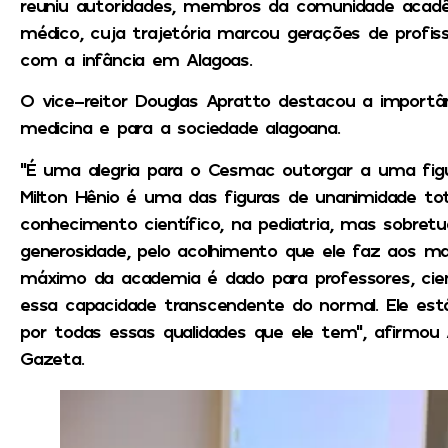
reuniu autoridades, membros da comunidade acadêm
médico, cuja trajetória marcou gerações de profis
com a infância em Alagoas.
O vice-reitor Douglas Apratto destacou a import
medicina e para a sociedade alagoana.
“É uma alegria para o Cesmac outorgar a uma figur
Milton Hênio é uma das figuras de unanimidade tot
conhecimento científico, na pediatria, mas sobret
generosidade, pelo acolhimento que ele faz aos mai
máximo da academia é dado para professores, cie
essa capacidade transcendente do normal. Ele est
por todas essas qualidades que ele tem”, afirmou
Gazeta.