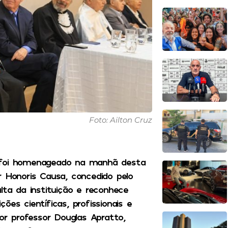
Foto: Ailton Cruz
a foi homenageado na manhã desta
r Honoris Causa, concedido pelo
lta da instituição e reconhece
es científicas, profissionais e
tor professor Douglas Apratto,