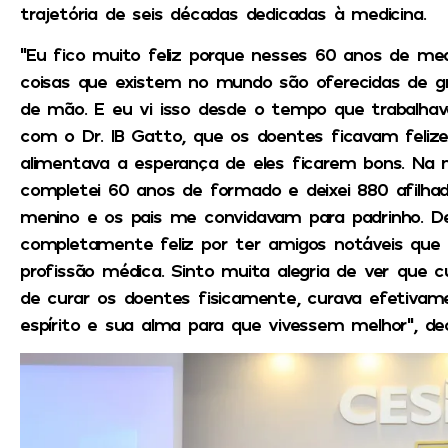
trajetória de seis décadas dedicadas à medicina.
“Eu fico muito feliz porque nesses 60 anos de med
coisas que existem no mundo são oferecidas de gra
de mão. E eu vi isso desde o tempo que trabalha
com o Dr. IB Gatto, que os doentes ficavam feliz
alimentava a esperança de eles ficarem bons. Na m
completei 60 anos de formado e deixei 880 afilha
menino e os pais me convidavam para padrinho. 
completamente feliz por ter amigos notáveis que
profissão médica. Sinto muita alegria de ver que
de curar os doentes fisicamente, curava efetivame
espírito e sua alma para que vivessem melhor”, d