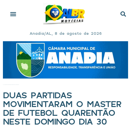
Anadia/AL, 8 de agosto de 2026
Início
»
Duas partidas movimentaram o Master de Futebol Quarentão neste domingo dia 30
DUAS PARTIDAS
MOVIMENTARAM O MASTER
DE FUTEBOL QUARENTÃO
NESTE DOMINGO DIA 30