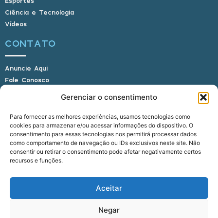
Esportes
Ciência e Tecnologia
Vídeos
CONTATO
Anuncie Aqui
Fale Conosco
Internauta, envie sua foto
Gerenciar o consentimento
Para fornecer as melhores experiências, usamos tecnologias como
cookies para armazenar e/ou acessar informações do dispositivo. O
E-mail: alagoasbrasilnoticias@gmail.com
consentimento para essas tecnologias nos permitirá processar dados
Telefone: (82) 9 9691-0391 (Whatsapp)
como comportamento de navegação ou IDs exclusivos neste site. Não
Responsável Técnico: Crysthyan Carlos
consentir ou retirar o consentimento pode afetar negativamente certos
Rua do Sau - Centro - Anadia - AL - CEP:
recursos e funções.
57660-000
Aceitar
© 2022 - 2026 Alagoas Brasil Notícias. Todos os
Negar
direitos reservados.