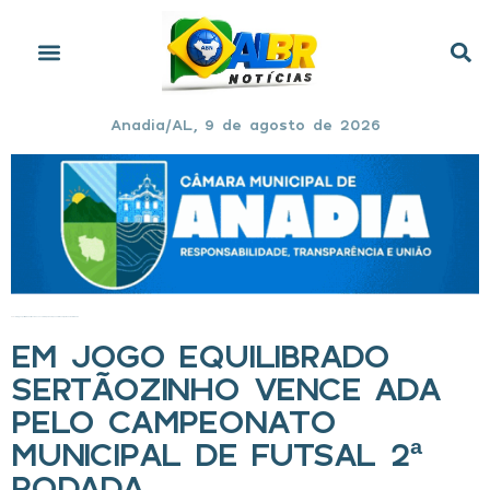
Anadia/AL, 9 de agosto de 2026
Início
»
Em jogo equilibrado Sertãozinho vence ADA pelo Campeonato Municipal de Futsal 2ª rodada
EM JOGO EQUILIBRADO
SERTÃOZINHO VENCE ADA
PELO CAMPEONATO
MUNICIPAL DE FUTSAL 2ª
RODADA