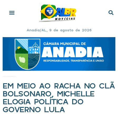
Anadia/AL, 9 de agosto de 2026
Início
»
Em meio ao racha no clã Bolsonaro, Michelle elogia política do governo Lula
EM MEIO AO RACHA NO CLÃ
BOLSONARO, MICHELLE
ELOGIA POLÍTICA DO
GOVERNO LULA