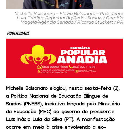
Michelle Bolsonaro – Flávio Bolsonaro – Presidente
Lula Crédito: Reprodução/Redes Sociais / Geraldo
Magela/Agência Senado / Ricardo Stuckert / PR
Michelle Bolsonaro elogiou, nesta sexta-feira (3),
a Política Nacional de Educação Bilíngue de
Surdos (PNEBS), iniciativa lançada pelo Ministério
da Educação (MEC) do governo do presidente
Luiz Inácio Lula da Silva (PT). A manifestação
ocorre em meio à crise envolvendo a ex-