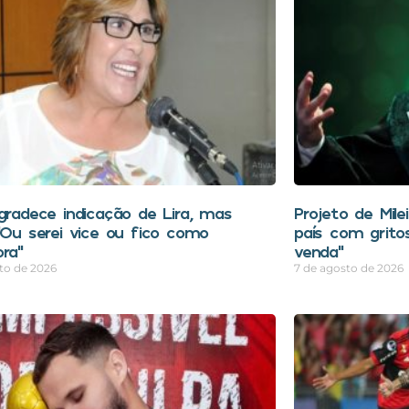
agradece indicação de Lira, mas
Projeto de Mile
 “Ou serei vice ou fico como
país com grito
ora”
venda”
to de 2026
7 de agosto de 2026