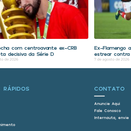
echa com centroavante ex-CRB
Ex-Flamengo a
eta decisiva da Série D
estrear contra
to de 2026
7 de agosto de 2026
S RÁPIDOS
CONTATO
Anuncie Aqui
Fale Conosco
Internauta, envie
nimento