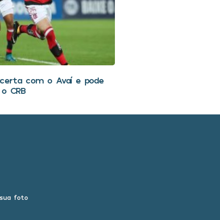
certa com o Avaí e pode
 o CRB
 sua foto