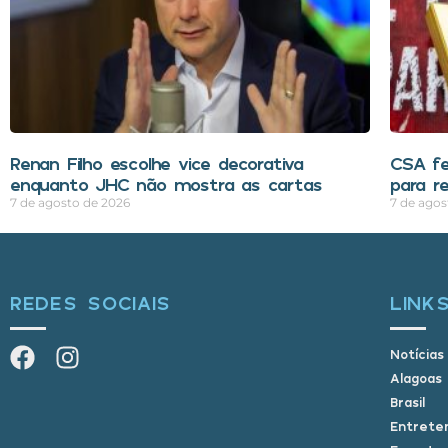
Renan Filho escolhe vice decorativa
CSA f
enquanto JHC não mostra as cartas
para r
7 de agosto de 2026
7 de agos
REDES SOCIAIS
LINK
Notícias
Alagoas
Brasil
Entrete