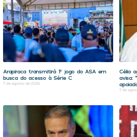
Arapiraca transmitirá 1º jogo do ASA em
Célia 
busca do acesso à Série C
avisa:
apoiad
7 de agosto de 2026
7 de agos