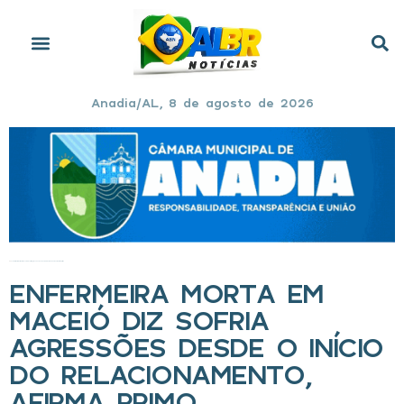
Anadia/AL, 8 de agosto de 2026
Início
»
Enfermeira morta em Maceió diz sofria agressões desde o início do relacionamento, afirma primo
ENFERMEIRA MORTA EM
MACEIÓ DIZ SOFRIA
AGRESSÕES DESDE O INÍCIO
DO RELACIONAMENTO,
AFIRMA PRIMO