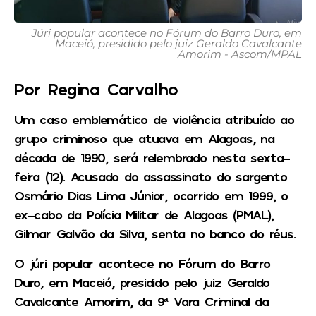
Júri popular acontece no Fórum do Barro Duro, em
Maceió, presidido pelo juiz Geraldo Cavalcante
Amorim - Ascom/MPAL
Por Regina Carvalho
Um caso emblemático de violência atribuído ao
grupo criminoso que atuava em Alagoas, na
década de 1990, será relembrado nesta sexta-
feira (12). Acusado do assassinato do sargento
Osmário Dias Lima Júnior, ocorrido em 1999, o
ex-cabo da Polícia Militar de Alagoas (PMAL),
Gilmar Galvão da Silva, senta no banco do réus.
O júri popular acontece no Fórum do Barro
Duro, em Maceió, presidido pelo juiz Geraldo
Cavalcante Amorim, da 9ª Vara Criminal da