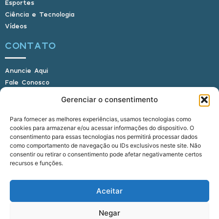
Esportes
Ciência e Tecnologia
Vídeos
CONTATO
Anuncie Aqui
Fale Conosco
Internauta, envie sua foto
Gerenciar o consentimento
Para fornecer as melhores experiências, usamos tecnologias como
cookies para armazenar e/ou acessar informações do dispositivo. O
E-mail: alagoasbrasilnoticias@gmail.com
consentimento para essas tecnologias nos permitirá processar dados
Telefone: (82) 9 9691-0391 (Whatsapp)
como comportamento de navegação ou IDs exclusivos neste site. Não
Responsável Técnico: Crysthyan Carlos
consentir ou retirar o consentimento pode afetar negativamente certos
Rua do Sau - Centro - Anadia - AL - CEP:
recursos e funções.
57660-000
Aceitar
© 2022 - 2026 Alagoas Brasil Notícias. Todos os
Negar
direitos reservados.