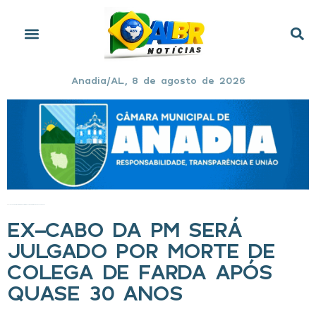
Anadia/AL, 8 de agosto de 2026
Início
»
Ex-cabo da PM será julgado por morte de colega de farda após quase 30 anos
EX-CABO DA PM SERÁ
JULGADO POR MORTE DE
COLEGA DE FARDA APÓS
QUASE 30 ANOS