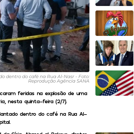
do dentro do café na Rua Al-Nasr - Foto:
Reprodução Agência SANA
icaram feridas na explosão de uma
 nesta quinta-feira (2/7).
plantado dentro do café na Rua Al-
ital.