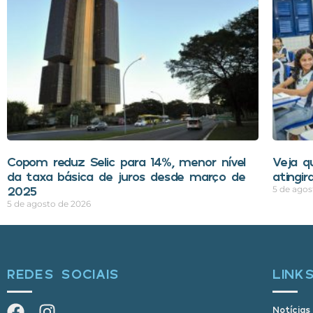
Copom reduz Selic para 14%, menor nível
Veja q
da taxa básica de juros desde março de
atingi
2025
5 de agos
5 de agosto de 2026
REDES SOCIAIS
LINK
Notícias