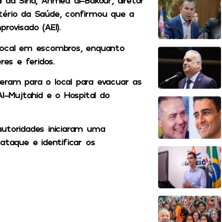
da Síria, Ahmed al-Bakour, diretor
tério da Saúde, confirmou que a
rovisado (AEI).
 local em escombros, enquanto
es e feridos.
eram para o local para evacuar as
Al-Mujtahid e o Hospital do
autoridades iniciaram uma
ataque e identificar os