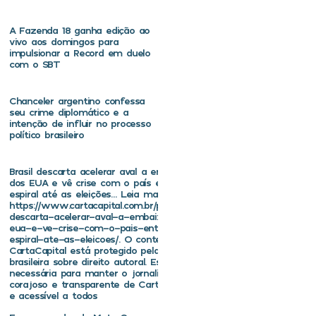
A Fazenda 18 ganha edição ao
vivo aos domingos para
impulsionar a Record em duelo
com o SBT
Chanceler argentino confessa
seu crime diplomático e a
intenção de influir no processo
político brasileiro
Brasil descarta acelerar aval a embaixador
dos EUA e vê crise com o país entrar em
espiral até as eleições… Leia mais em
https://www.cartacapital.com.br/politica/brasil-
descarta-acelerar-aval-a-embaixador-dos-
eua-e-ve-crise-com-o-pais-entrar-em-
espiral-ate-as-eleicoes/. O conteúdo de
CartaCapital está protegido pela legislação
brasileira sobre direito autoral. Essa defesa é
necessária para manter o jornalismo
corajoso e transparente de CartaCapital vivo
e acessível a todos