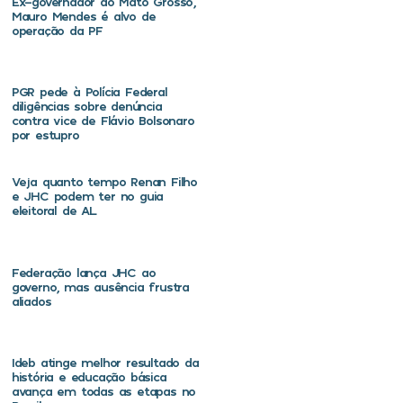
Ex-governador do Mato Grosso,
Mauro Mendes é alvo de
operação da PF
PGR pede à Polícia Federal
diligências sobre denúncia
contra vice de Flávio Bolsonaro
por estupro
Veja quanto tempo Renan Filho
e JHC podem ter no guia
eleitoral de AL
Federação lança JHC ao
governo, mas ausência frustra
aliados
Ideb atinge melhor resultado da
história e educação básica
avança em todas as etapas no