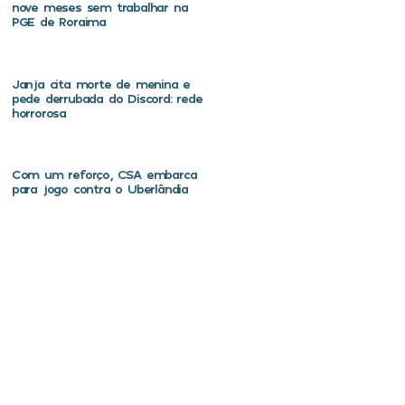
nove meses sem trabalhar na
PGE de Roraima
Janja cita morte de menina e
pede derrubada do Discord: rede
horrorosa
Com um reforço, CSA embarca
para jogo contra o Uberlândia