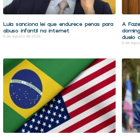
Lula sanciona lei que endurece penas para
A Faze
abuso infantil na internet
doming
duelo 
6 de agosto de 2026
6 de agos