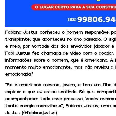
Fabiana Justus conheceu o homem responsável po
transplante, que aconteceu no ano passado. O sig
e meio, por vontade dos dois envolvidos (doador e 
Fabi Justus fez chamada de vídeo com o doador. 
informações sobre o homem, que é americano. A i
momento muito emocionante, mas não revelou a id
emocionada.”
“Ele é americano mesmo, jovem, e tem um filho da
explicar o que eu estou sentindo. Só quis compart
acompanharam todo esse processo. Vocês rezara
tanta energia maravilhosa”, Fabiana Justus, uma p
Justus (@fabianajustus)