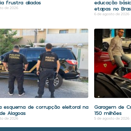
a frustra aliados
educação bási
etapas no Brasi
to de 2026
6 de agosto de 2026
a esquema de corrupção eleitoral na
Garagem de Cri
de Alagoas
150 milhões
to de 2026
5 de agosto de 2026