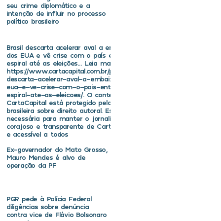
seu crime diplomático e a
intenção de influir no processo
político brasileiro
Brasil descarta acelerar aval a embaixador
dos EUA e vê crise com o país entrar em
espiral até as eleições… Leia mais em
https://www.cartacapital.com.br/politica/brasil-
descarta-acelerar-aval-a-embaixador-dos-
eua-e-ve-crise-com-o-pais-entrar-em-
espiral-ate-as-eleicoes/. O conteúdo de
CartaCapital está protegido pela legislação
brasileira sobre direito autoral. Essa defesa é
necessária para manter o jornalismo
corajoso e transparente de CartaCapital vivo
e acessível a todos
Ex-governador do Mato Grosso,
Mauro Mendes é alvo de
operação da PF
PGR pede à Polícia Federal
diligências sobre denúncia
contra vice de Flávio Bolsonaro