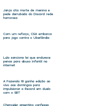
Janja cita morte de menina e
pede derrubada do Discord: rede
horrorosa
Com um reforço, CSA embarca
para jogo contra o Uberlândia
Lula sanciona lei que endurece
penas para abuso infantil na
internet
A Fazenda 18 ganha edição ao
vivo aos domingos para
impulsionar a Record em duelo
com o SBT
Chanceler argentino confessa