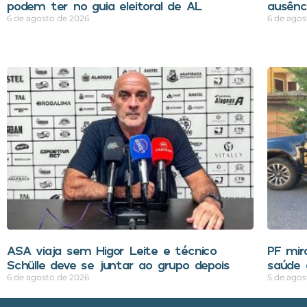
podem ter no guia eleitoral de AL
ausênci
6 de agosto de 2026
6 de agos
ASA viaja sem Higor Leite e técnico
PF mir
Schülle deve se juntar ao grupo depois
saúde 
6 de agosto de 2026
5 de agos