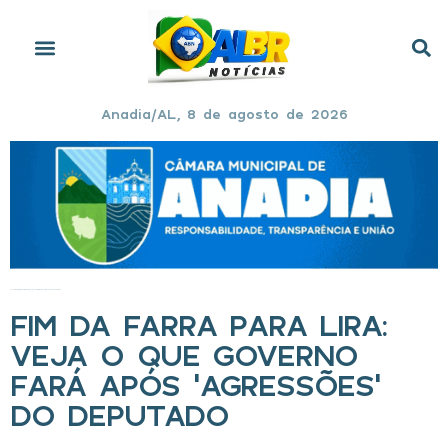
Anadia/AL, 8 de agosto de 2026
Início
»
Fim da farra para Lira: Veja o que governo fará após ‘agressões’ do deputado
FIM DA FARRA PARA LIRA:
VEJA O QUE GOVERNO
FARÁ APÓS ‘AGRESSÕES’
DO DEPUTADO