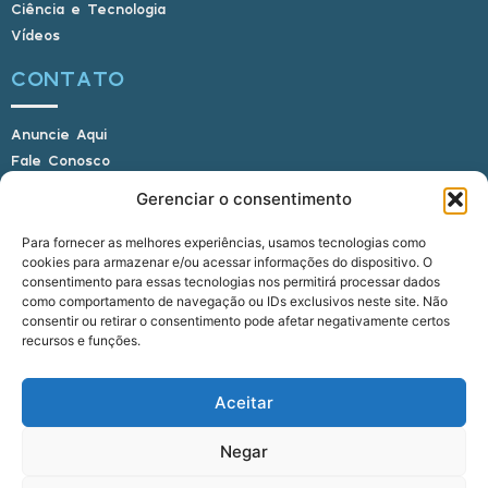
Ciência e Tecnologia
Vídeos
CONTATO
Anuncie Aqui
Fale Conosco
Internauta, envie sua foto
Gerenciar o consentimento
Para fornecer as melhores experiências, usamos tecnologias como
cookies para armazenar e/ou acessar informações do dispositivo. O
E-mail: alagoasbrasilnoticias@gmail.com
consentimento para essas tecnologias nos permitirá processar dados
Telefone: (82) 9 9691-0391 (Whatsapp)
como comportamento de navegação ou IDs exclusivos neste site. Não
Responsável Técnico: Crysthyan Carlos
consentir ou retirar o consentimento pode afetar negativamente certos
Rua do Sau - Centro - Anadia - AL - CEP:
recursos e funções.
57660-000
Aceitar
© 2022 - 2026 Alagoas Brasil Notícias. Todos os
Negar
direitos reservados.