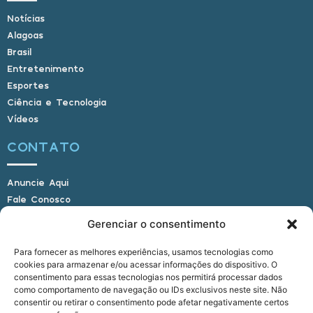
Notícias
Alagoas
Brasil
Entretenimento
Esportes
Ciência e Tecnologia
Vídeos
CONTATO
Anuncie Aqui
Fale Conosco
Internauta, envie sua foto
Gerenciar o consentimento
Para fornecer as melhores experiências, usamos tecnologias como
cookies para armazenar e/ou acessar informações do dispositivo. O
E-mail: alagoasbrasilnoticias@gmail.com
consentimento para essas tecnologias nos permitirá processar dados
Telefone: (82) 9 9691-0391 (Whatsapp)
como comportamento de navegação ou IDs exclusivos neste site. Não
Responsável Técnico: Crysthyan Carlos
consentir ou retirar o consentimento pode afetar negativamente certos