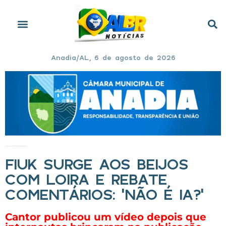
Anadia/AL, 6 de agosto de 2026
Início
»
Fiuk surge aos beijos com loira e rebate comentários: ‘Não é IA?’
FIUK SURGE AOS BEIJOS
COM LOIRA E REBATE
COMENTÁRIOS: ‘NÃO É IA?’
Cantor publicou um vídeo depois que