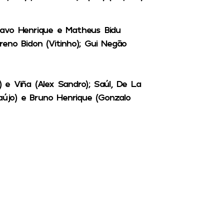
tavo Henrique e Matheus Bidu
Breno Bidon (Vitinho); Gui Negão
) e Viña (Alex Sandro); Saúl, De La
aújo) e Bruno Henrique (Gonzalo