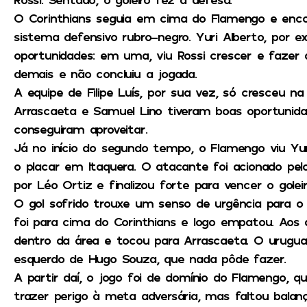
O Corinthians seguia em cima do Flamengo e enc
sistema defensivo rubro-negro. Yuri Alberto, por e
oportunidades: em uma, viu Rossi crescer e fazer 
demais e não concluiu a jogada.
A equipe de Filipe Luís, por sua vez, só cresceu na
Arrascaeta e Samuel Lino tiveram boas oportunid
conseguiram aproveitar.
Já no início do segundo tempo, o Flamengo viu Yuri
o placar em Itaquera. O atacante foi acionado pel
por Léo Ortiz e finalizou forte para vencer o goleir
O gol sofrido trouxe um senso de urgência para o R
foi para cima do Corinthians e logo empatou. Aos 
dentro da área e tocou para Arrascaeta. O urugua
esquerdo de Hugo Souza, que nada pôde fazer.
A partir daí, o jogo foi de domínio do Flamengo, 
trazer perigo à meta adversária, mas faltou balanç