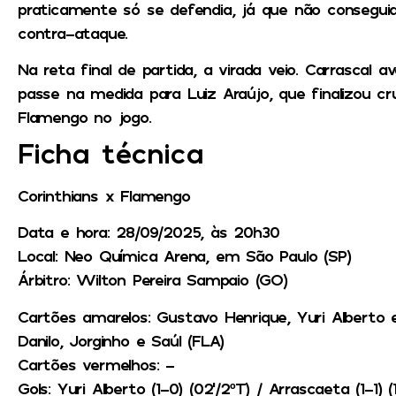
praticamente só se defendia, já que não conseguia
contra-ataque.
Na reta final de partida, a virada veio. Carrascal a
passe na medida para Luiz Araújo, que finalizou c
Flamengo no jogo.
Ficha técnica
Corinthians x Flamengo
Data e hora
: 28/09/2025, às 20h30
Local
: Neo Química Arena, em São Paulo (SP)
Árbitro
: Wilton Pereira Sampaio (GO)
Cartões amarelos
: Gustavo Henrique, Yuri Alberto 
Danilo, Jorginho e Saúl (FLA)
Cartões vermelhos
: –
Gols
: Yuri Alberto (1-0) (02’/2ºT) / Arrascaeta (1-1) (