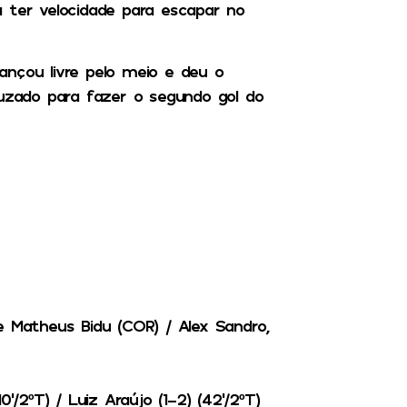
 ter velocidade para escapar no
vançou livre pelo meio e deu o
ruzado para fazer o segundo gol do
e Matheus Bidu (COR) / Alex Sandro,
10’/2ºT) / Luiz Araújo (1-2) (42’/2ºT)