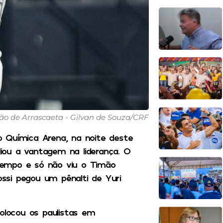
 de Arrascaeta - Gilvan de Souza/CRF
 Química Arena, na noite deste
pliou a vantagem na liderança. O
tempo e só não viu o Timão
ossi pegou um pênalti de Yuri
colocou os paulistas em