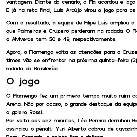
vantagem. Diante do cenário, o Fla acordou e lo
E já na reta final, Luiz Araújo virou o jogo para os 
Com o resultado, a equipe de Filipe Luís ampliou 
que Palmeiras e Cruzeiro perderam na rodada. O F
o Alviverde tem 50 e 49, respectivamente.
Agora, o Flamengo volta as atenções para o Cruzei
times vão se enfrentar na próxima quinta-feira (2
rodada do Brasileirão.
O jogo
O Flamengo fez um primeiro tempo muito ruim co
Arena. Não por acaso, o grande destaque da equipe 
o goleiro Rossi.
Por volta dos dez minutos, Léo Pereira derrubou Bi
assinalou o pênalti. Yuri Alberto cobrou de cavadi
Rossi. Sentado, o goleiro fez a defesa.