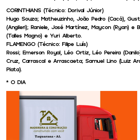
CORINTHIANS (Técnico: Dorival Júnior)
Hugo Souza; Matheuzinho, João Pedro (Cacá), Gus
(Angileri); Raniele, José Martínez, Maycon (Ryan) e 
(Talles Magno) e Yuri Alberto.
FLAMENGO (Técnico: Filipe Luís)
Rossi; Emerson Royal, Léo Ortiz, Léo Pereira (Danilo
Cruz, Carrascal e Arrascaeta; Samuel Lino (Luiz Ar
Plata).
* O DIA