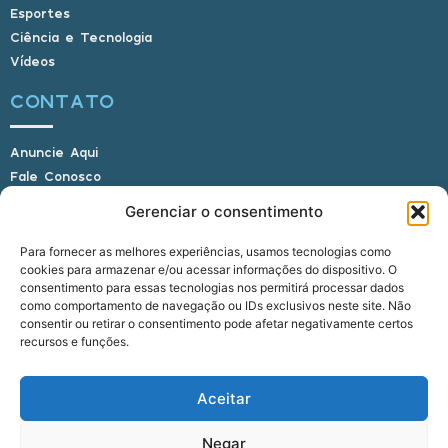
Esportes
Ciência e Tecnologia
Vídeos
CONTATO
Anuncie Aqui
Fale Conosco
Internauta, envie sua foto
Gerenciar o consentimento
Para fornecer as melhores experiências, usamos tecnologias como
cookies para armazenar e/ou acessar informações do dispositivo. O
E-mail: alagoasbrasilnoticias@gmail.com
consentimento para essas tecnologias nos permitirá processar dados
Telefone: (82) 9 9691-0391 (Whatsapp)
como comportamento de navegação ou IDs exclusivos neste site. Não
Responsável Técnico: Crysthyan Carlos
consentir ou retirar o consentimento pode afetar negativamente certos
Rua do Sau - Centro - Anadia - AL - CEP:
recursos e funções.
57660-000
Aceitar
© 2022 - 2026 Alagoas Brasil Notícias. Todos os
Negar