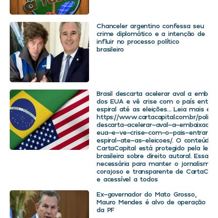
Chanceler argentino confessa seu
crime diplomático e a intenção de
influir no processo político
brasileiro
Brasil descarta acelerar aval a embaix
dos EUA e vê crise com o país entra
espiral até as eleições… Leia mais em
https://www.cartacapital.com.br/politica
descarta-acelerar-aval-a-embaixador
eua-e-ve-crise-com-o-pais-entrar-
espiral-ate-as-eleicoes/. O conteúdo 
CartaCapital está protegido pela legis
brasileira sobre direito autoral. Essa d
necessária para manter o jornalismo
corajoso e transparente de CartaCapit
e acessível a todos
Ex-governador do Mato Grosso,
Mauro Mendes é alvo de operação
da PF