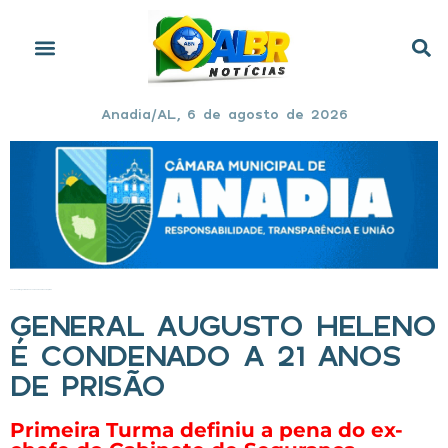
Anadia/AL, 6 de agosto de 2026
Início
»
General Augusto Heleno é condenado a 21 anos de prisão
GENERAL AUGUSTO HELENO
É CONDENADO A 21 ANOS
DE PRISÃO
Primeira Turma definiu a pena do ex-