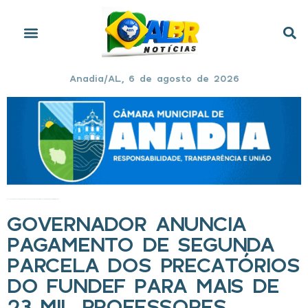
Anadia/AL, 6 de agosto de 2026
Início
»
Governador anuncia pagamento de segunda parcela dos precatórios do Fundef para mais de 23 mil professores
GOVERNADOR ANUNCIA
PAGAMENTO DE SEGUNDA
PARCELA DOS PRECATÓRIOS
DO FUNDEF PARA MAIS DE
23 MIL PROFESSORES