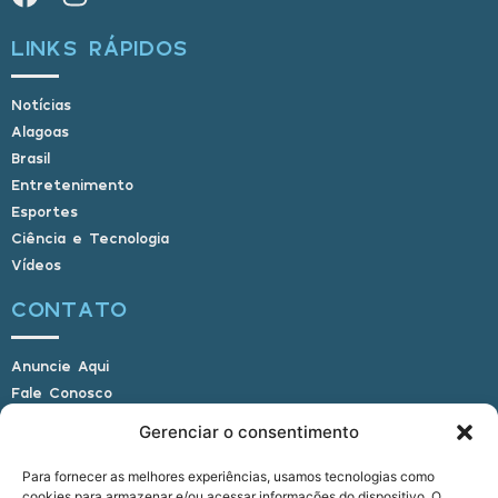
LINKS RÁPIDOS
Notícias
Alagoas
Brasil
Entretenimento
Esportes
Ciência e Tecnologia
Vídeos
CONTATO
Anuncie Aqui
Fale Conosco
Internauta, envie sua foto
Gerenciar o consentimento
Para fornecer as melhores experiências, usamos tecnologias como
cookies para armazenar e/ou acessar informações do dispositivo. O