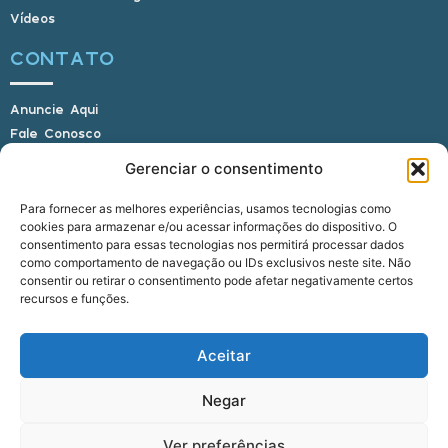
Vídeos
CONTATO
Anuncie Aqui
Fale Conosco
Internauta, envie sua foto
Gerenciar o consentimento
Para fornecer as melhores experiências, usamos tecnologias como
cookies para armazenar e/ou acessar informações do dispositivo. O
E-mail: alagoasbrasilnoticias@gmail.com
consentimento para essas tecnologias nos permitirá processar dados
Telefone: (82) 9 9691-0391 (Whatsapp)
como comportamento de navegação ou IDs exclusivos neste site. Não
Responsável Técnico: Crysthyan Carlos
consentir ou retirar o consentimento pode afetar negativamente certos
Rua do Sau - Centro - Anadia - AL - CEP:
recursos e funções.
57660-000
Aceitar
© 2022 - 2026 Alagoas Brasil Notícias. Todos os
Negar
direitos reservados.
Ver preferências
five
agência