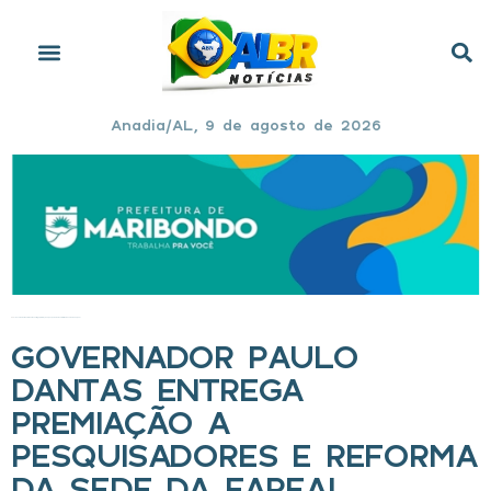
Anadia/AL, 9 de agosto de 2026
Início
»
Governador Paulo Dantas entrega premiação a pesquisadores e reforma da sede da Fapeal
GOVERNADOR PAULO
DANTAS ENTREGA
PREMIAÇÃO A
PESQUISADORES E REFORMA
DA SEDE DA FAPEAL