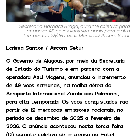
Secretária Bárbara Braga, durante coletiva para
anunciar 49 novos voos semanais para a alta
temporada 25/26 Lucas Meneses/ Ascom Setur
Larissa Santos / Ascom Setur
O Governo de Alagoas, por meio da Secretaria
de Estado do Turismo e em parceria com a
operadora Azul Viagens, anunciou o incremento
de 49 voos semanais, na malha aérea do
Aeroporto Internacional Zumbi dos Palmares,
para alta temporada. Os voos conquistados irão
partir de 12 mercados emissores nacionais, no
período de dezembro de 2025 a fevereiro de
2026. O anúncio aconteceu nesta terça-feira
(12) durante coletiva de imprensa no Hotel