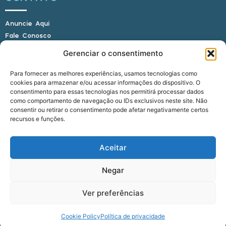
Anuncie Aqui
Fale Conosco
Internauta, envie sua foto
Gerenciar o consentimento
Para fornecer as melhores experiências, usamos tecnologias como
cookies para armazenar e/ou acessar informações do dispositivo. O
E-mail: alagoasbrasilnoticias@gmail.com
consentimento para essas tecnologias nos permitirá processar dados
Telefone: (82) 9 9691-0391 (Whatsapp)
como comportamento de navegação ou IDs exclusivos neste site. Não
Responsável Técnico: Crysthyan Carlos
consentir ou retirar o consentimento pode afetar negativamente certos
Rua do Sau - Centro - Anadia - AL - CEP:
recursos e funções.
57660-000
Aceitar
© 2022 - 2026 Alagoas Brasil Notícias. Todos os
Negar
direitos reservados.
Ver preferências
five
agência
Cookie Policy
Política de privacidade