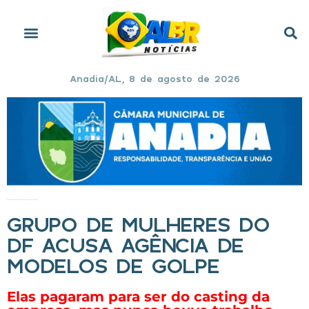
Anadia/AL, 8 de agosto de 2026
Início
»
Grupo de mulheres do DF acusa agência de modelos de golpe
GRUPO DE MULHERES DO
DF ACUSA AGÊNCIA DE
MODELOS DE GOLPE
Elas pagaram para ser do casting da