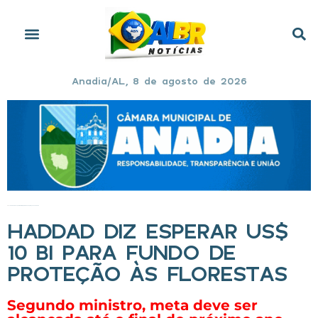
Anadia/AL, 8 de agosto de 2026
Início
»
Haddad diz esperar US$ 10 bi para fundo de proteção às florestas
HADDAD DIZ ESPERAR US$
10 BI PARA FUNDO DE
PROTEÇÃO ÀS FLORESTAS
Segundo ministro, meta deve ser