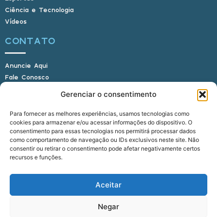
Ciência e Tecnologia
Vídeos
CONTATO
Anuncie Aqui
Fale Conosco
Internauta, envie sua foto
Gerenciar o consentimento
Para fornecer as melhores experiências, usamos tecnologias como
cookies para armazenar e/ou acessar informações do dispositivo. O
E-mail: alagoasbrasilnoticias@gmail.com
consentimento para essas tecnologias nos permitirá processar dados
Telefone: (82) 9 9691-0391 (Whatsapp)
como comportamento de navegação ou IDs exclusivos neste site. Não
Responsável Técnico: Crysthyan Carlos
consentir ou retirar o consentimento pode afetar negativamente certos
Rua do Sau - Centro - Anadia - AL - CEP:
recursos e funções.
57660-000
Aceitar
© 2022 - 2026 Alagoas Brasil Notícias. Todos os
Negar
direitos reservados.