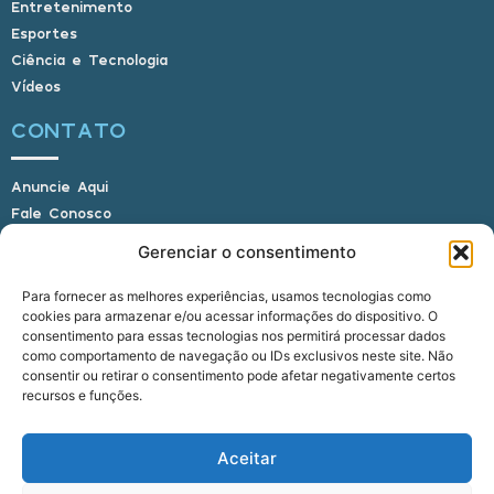
Entretenimento
Esportes
Ciência e Tecnologia
Vídeos
CONTATO
Anuncie Aqui
Fale Conosco
Internauta, envie sua foto
Gerenciar o consentimento
Para fornecer as melhores experiências, usamos tecnologias como
cookies para armazenar e/ou acessar informações do dispositivo. O
E-mail: alagoasbrasilnoticias@gmail.com
consentimento para essas tecnologias nos permitirá processar dados
Telefone: (82) 9 9691-0391 (Whatsapp)
como comportamento de navegação ou IDs exclusivos neste site. Não
Responsável Técnico: Crysthyan Carlos
consentir ou retirar o consentimento pode afetar negativamente certos
Rua do Sau - Centro - Anadia - AL - CEP:
recursos e funções.
57660-000
Aceitar