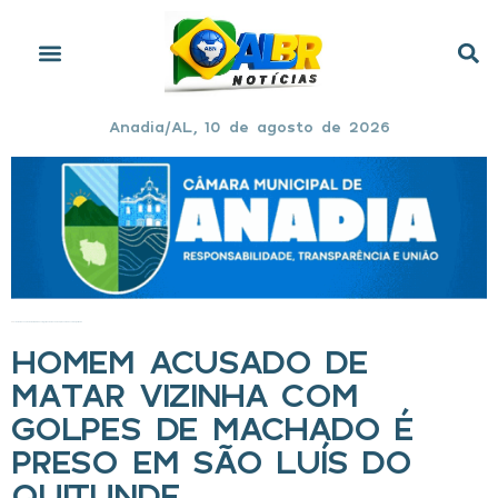
Anadia/AL, 10 de agosto de 2026
Início
»
Homem acusado de matar vizinha com golpes de machado é preso em São Luís do Quitunde
HOMEM ACUSADO DE
MATAR VIZINHA COM
GOLPES DE MACHADO É
PRESO EM SÃO LUÍS DO
QUITUNDE