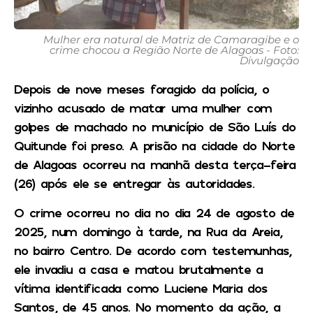
Mulher era natural de Matriz de Camaragibe e o
crime chocou a Região Norte de Alagoas - Foto:
Divulgação
Depois de nove meses foragido da polícia, o
vizinho acusado de matar uma mulher com
golpes de machado no município de São Luís do
Quitunde foi preso. A prisão na cidade do Norte
de Alagoas ocorreu na manhã desta terça-feira
(26) após ele se entregar às autoridades.
O crime ocorreu no dia no dia 24 de agosto de
2025, num domingo à tarde, na Rua da Areia,
no bairro Centro. De acordo com testemunhas,
ele invadiu a casa e matou brutalmente a
vítima identificada como Luciene Maria dos
Santos, de 45 anos. No momento da ação, a