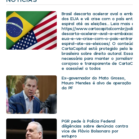
Brasil descarta acelerar aval a embaix
dos EUA e vê crise com o país entra
espiral até as eleições… Leia mais em
https://www.cartacapital.com.br/politica
descarta-acelerar-aval-a-embaixador
eua-e-ve-crise-com-o-pais-entrar-
espiral-ate-as-eleicoes/. O conteúdo 
CartaCapital está protegido pela legis
brasileira sobre direito autoral. Essa d
necessária para manter o jornalismo
corajoso e transparente de CartaCapit
e acessível a todos
Ex-governador do Mato Grosso,
Mauro Mendes é alvo de operação
da PF
PGR pede à Polícia Federal
diligências sobre denúncia contra
vice de Flávio Bolsonaro por
estupro