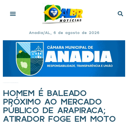
Anadia/AL, 6 de agosto de 2026
Início
»
Homem é baleado próximo ao mercado público de Arapiraca; atirador foge em moto
HOMEM É BALEADO
PRÓXIMO AO MERCADO
PÚBLICO DE ARAPIRACA;
ATIRADOR FOGE EM MOTO