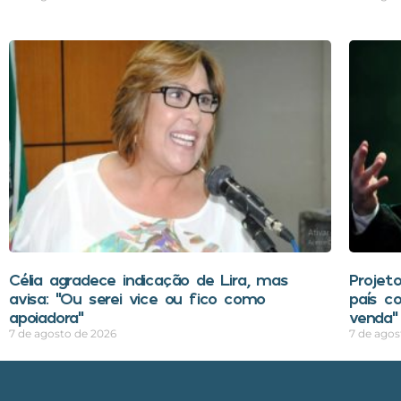
Célia agradece indicação de Lira, mas
Projeto
avisa: “Ou serei vice ou fico como
país c
apoiadora”
venda”
7 de agosto de 2026
7 de agos