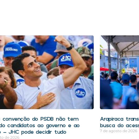
a convenção do PSDB não tem
Arapiraca tran
o candidatos ao governo e ao
busca do aces
 – JHC pode decidir tudo
7 de agosto de 2026
to de 2026