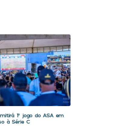
smitirá 1º jogo do ASA em
so à Série C