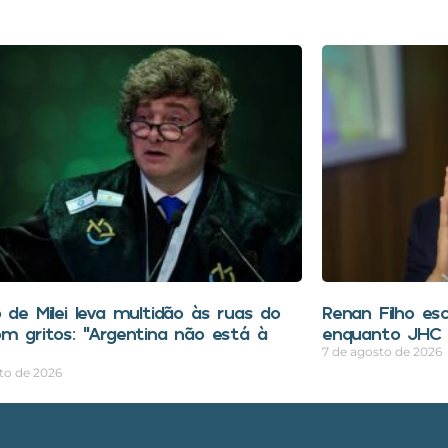
 de Milei leva multidão às ruas do
Renan Filho esc
om gritos: “Argentina não está à
enquanto JHC 
7 de agosto de 2026
to de 2026