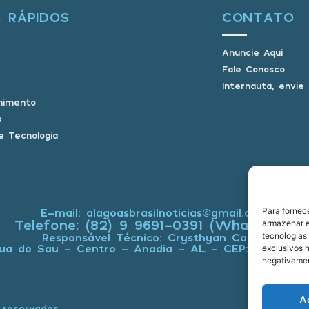
S RÁPIDOS
CONTATO
Anuncie Aqui
Fale Conosco
Internauta, envie
nimento
s
e Tecnologia
Para fornec
E-mail: alagoasbrasilnoticias@gmail.com
Telefone: (82) 9 9691-0391 (Whatsapp)
armazenar e
tecnologias
Responsável Técnico: Crysthyan Carlos
ua do Sau - Centro - Anadia - AL - CEP: 57660-0
exclusivos n
negativamen
A
 reservados.