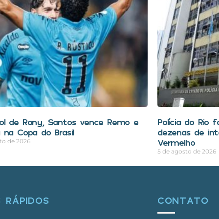
l de Rony, Santos vence Remo e
Polícia do Rio 
 na Copa do Brasil
dezenas de in
Vermelho
to de 2026
5 de agosto de 2026
S RÁPIDOS
CONTATO