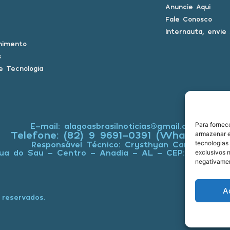
Anuncie Aqui
Fale Conosco
Internauta, envie
nimento
s
e Tecnologia
Para fornec
E-mail: alagoasbrasilnoticias@gmail.com
Telefone: (82) 9 9691-0391 (Whatsapp)
armazenar e
tecnologias
Responsável Técnico: Crysthyan Carlos
ua do Sau - Centro - Anadia - AL - CEP: 57660-0
exclusivos n
negativamen
A
 reservados.