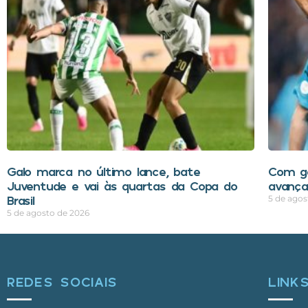
Galo marca no último lance, bate
Com go
Juventude e vai às quartas da Copa do
avança
Brasil
5 de agos
5 de agosto de 2026
REDES SOCIAIS
LINK