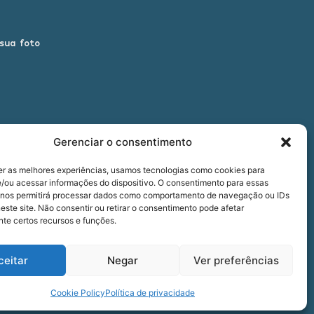
 sua foto
Gerenciar o consentimento
er as melhores experiências, usamos tecnologias como cookies para
/ou acessar informações do dispositivo. O consentimento para essas
 nos permitirá processar dados como comportamento de navegação ou IDs
00
este site. Não consentir ou retirar o consentimento pode afetar
te certos recursos e funções.
ceitar
Negar
Ver preferências
five
agência
Cookie Policy
Política de privacidade