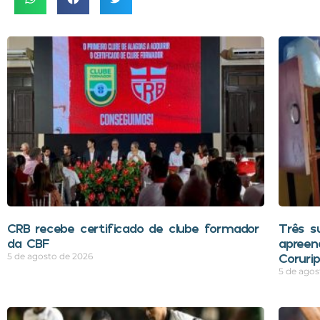
CRB recebe certificado de clube formador
Três s
da CBF
apreen
Coruri
5 de agosto de 2026
5 de agos