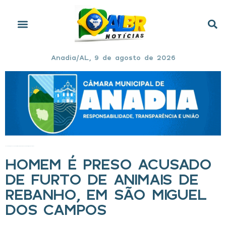
Anadia/AL, 9 de agosto de 2026
Início
»
Homem é preso acusado de furto de animais de rebanho, em São Miguel dos Campos
HOMEM É PRESO ACUSADO
DE FURTO DE ANIMAIS DE
REBANHO, EM SÃO MIGUEL
DOS CAMPOS