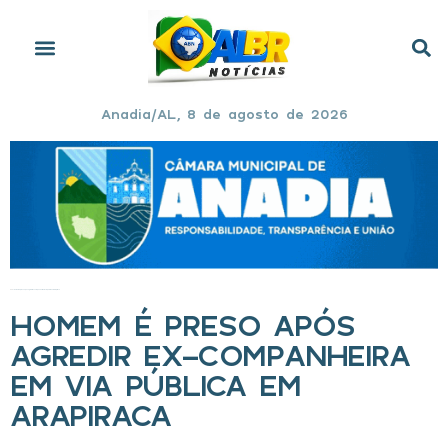
Anadia/AL, 8 de agosto de 2026
Início
»
Homem é preso após agredir ex-companheira em via pública em Arapiraca
HOMEM É PRESO APÓS
AGREDIR EX-COMPANHEIRA
EM VIA PÚBLICA EM
ARAPIRACA