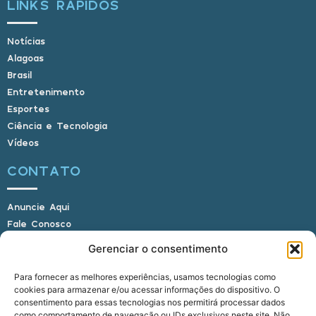
LINKS RÁPIDOS
Notícias
Alagoas
Brasil
Entretenimento
Esportes
Ciência e Tecnologia
Vídeos
CONTATO
Anuncie Aqui
Fale Conosco
Internauta, envie sua foto
Gerenciar o consentimento
Para fornecer as melhores experiências, usamos tecnologias como
cookies para armazenar e/ou acessar informações do dispositivo. O
E-mail: alagoasbrasilnoticias@gmail.com
consentimento para essas tecnologias nos permitirá processar dados
Telefone: (82) 9 9691-0391 (Whatsapp)
como comportamento de navegação ou IDs exclusivos neste site. Não