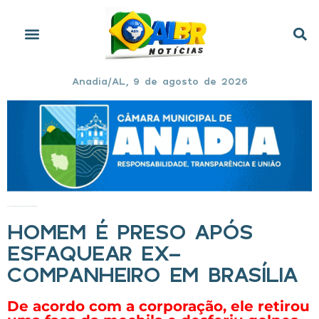
Anadia/AL, 9 de agosto de 2026
Início
»
Homem é preso após esfaquear ex-companheiro em Brasília
HOMEM É PRESO APÓS
ESFAQUEAR EX-
COMPANHEIRO EM BRASÍLIA
De acordo com a corporação, ele retirou