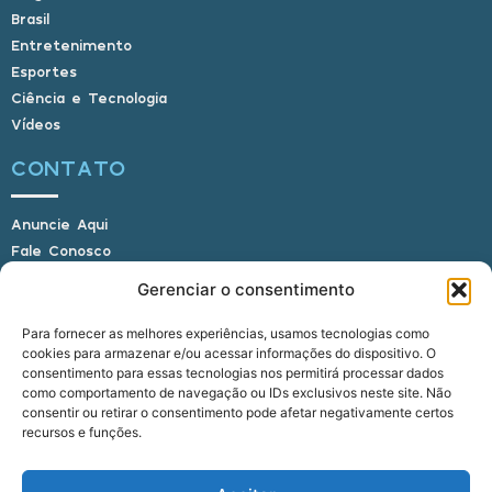
Brasil
Entretenimento
Esportes
Ciência e Tecnologia
Vídeos
CONTATO
Anuncie Aqui
Fale Conosco
Internauta, envie sua foto
Gerenciar o consentimento
Para fornecer as melhores experiências, usamos tecnologias como
cookies para armazenar e/ou acessar informações do dispositivo. O
E-mail: alagoasbrasilnoticias@gmail.com
consentimento para essas tecnologias nos permitirá processar dados
Telefone: (82) 9 9691-0391 (Whatsapp)
como comportamento de navegação ou IDs exclusivos neste site. Não
Responsável Técnico: Crysthyan Carlos
consentir ou retirar o consentimento pode afetar negativamente certos
Rua do Sau - Centro - Anadia - AL - CEP:
recursos e funções.
57660-000