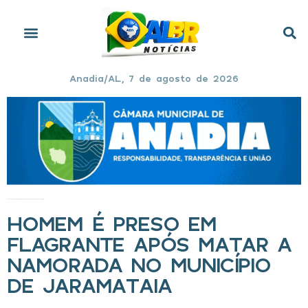
Anadia/AL, 7 de agosto de 2026
Início
»
Homem é preso em flagrante após matar a namorada no município de Jaramataia
HOMEM É PRESO EM
FLAGRANTE APÓS MATAR A
NAMORADA NO MUNICÍPIO
DE JARAMATAIA