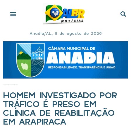
Anadia/AL, 6 de agosto de 2026
Início
»
Homem investigado por tráfico é preso em clínica de reabilitação em Arapiraca
HOMEM INVESTIGADO POR
TRÁFICO É PRESO EM
CLÍNICA DE REABILITAÇÃO
EM ARAPIRACA