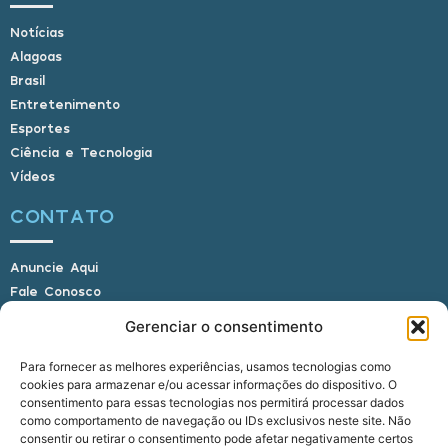
Notícias
Alagoas
Brasil
Entretenimento
Esportes
Ciência e Tecnologia
Vídeos
CONTATO
Anuncie Aqui
Fale Conosco
Internauta, envie sua foto
Gerenciar o consentimento
Para fornecer as melhores experiências, usamos tecnologias como
cookies para armazenar e/ou acessar informações do dispositivo. O
E-mail: alagoasbrasilnoticias@gmail.com
consentimento para essas tecnologias nos permitirá processar dados
Telefone: (82) 9 9691-0391 (Whatsapp)
como comportamento de navegação ou IDs exclusivos neste site. Não
Responsável Técnico: Crysthyan Carlos
consentir ou retirar o consentimento pode afetar negativamente certos