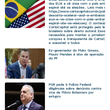
dos EUA e vê crise com o país entra
espiral até as eleições… Leia mais em
https://www.cartacapital.com.br/politica
descarta-acelerar-aval-a-embaixador
eua-e-ve-crise-com-o-pais-entrar-
espiral-ate-as-eleicoes/. O conteúdo 
CartaCapital está protegido pela legis
brasileira sobre direito autoral. Essa d
necessária para manter o jornalismo
corajoso e transparente de CartaCapit
e acessível a todos
Ex-governador do Mato Grosso,
Mauro Mendes é alvo de operação
da PF
PGR pede à Polícia Federal
diligências sobre denúncia contra
vice de Flávio Bolsonaro por
estupro