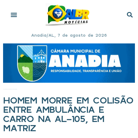
Anadia/AL, 7 de agosto de 2026
Início
»
Homem morre em colisão entre ambulância e carro na AL-105, em Matriz
HOMEM MORRE EM COLISÃO
ENTRE AMBULÂNCIA E
CARRO NA AL-105, EM
MATRIZ