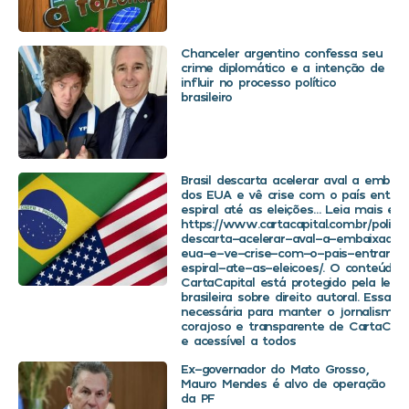
Chanceler argentino confessa seu
crime diplomático e a intenção de
influir no processo político
brasileiro
Brasil descarta acelerar aval a embaix
dos EUA e vê crise com o país entra
espiral até as eleições… Leia mais em
https://www.cartacapital.com.br/politica
descarta-acelerar-aval-a-embaixador
eua-e-ve-crise-com-o-pais-entrar-
espiral-ate-as-eleicoes/. O conteúdo 
CartaCapital está protegido pela legis
brasileira sobre direito autoral. Essa d
necessária para manter o jornalismo
corajoso e transparente de CartaCapit
e acessível a todos
Ex-governador do Mato Grosso,
Mauro Mendes é alvo de operação
da PF