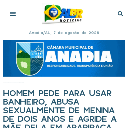
Anadia/AL, 7 de agosto de 2026
Início
»
Homem pede para usar banheiro, abusa sexualmente de menina de dois anos e agride a mãe dela em Arapiraca
HOMEM PEDE PARA USAR
BANHEIRO, ABUSA
SEXUALMENTE DE MENINA
DE DOIS ANOS E AGRIDE A
MÃE DELA EM ARAPIRACA