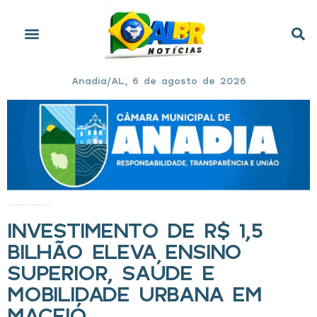
Anadia/AL, 6 de agosto de 2026
Início
»
Investimento de R$ 1,5 bilhão eleva ensino superior, saúde e mobilidade urbana em Maceió
INVESTIMENTO DE R$ 1,5
BILHÃO ELEVA ENSINO
SUPERIOR, SAÚDE E
MOBILIDADE URBANA EM
MACEIÓ