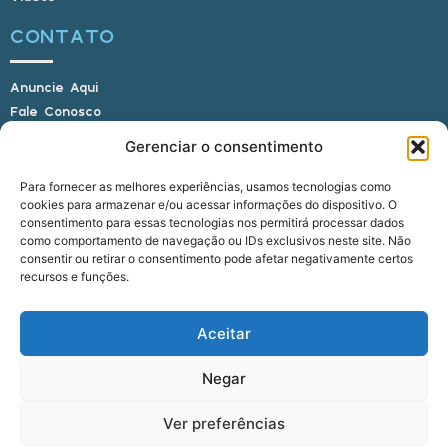
CONTATO
Anuncie Aqui
Fale Conosco
Internauta, envie sua foto
Gerenciar o consentimento
Para fornecer as melhores experiências, usamos tecnologias como
cookies para armazenar e/ou acessar informações do dispositivo. O
E-mail: alagoasbrasilnoticias@gmail.com
consentimento para essas tecnologias nos permitirá processar dados
Telefone: (82) 9 9691-0391 (Whatsapp)
como comportamento de navegação ou IDs exclusivos neste site. Não
Responsável Técnico: Crysthyan Carlos
consentir ou retirar o consentimento pode afetar negativamente certos
Rua do Sau - Centro - Anadia - AL - CEP:
recursos e funções.
57660-000
Aceitar
© 2022 - 2026 Alagoas Brasil Notícias. Todos os
Negar
direitos reservados.
Ver preferências
five
agência