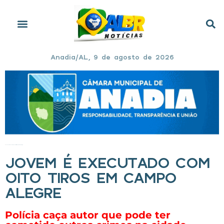
Anadia/AL, 9 de agosto de 2026
Início
»
Jovem é executado com oito tiros em Campo Alegre
JOVEM É EXECUTADO COM
OITO TIROS EM CAMPO
ALEGRE
Polícia caça autor que pode ter