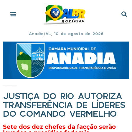
Anadia/AL, 10 de agosto de 2026
Início
»
Justiça do Rio autoriza transferência de líderes do Comando Vermelho
JUSTIÇA DO RIO AUTORIZA
TRANSFERÊNCIA DE LÍDERES
DO COMANDO VERMELHO
Sete dos dez chefes da facção serão