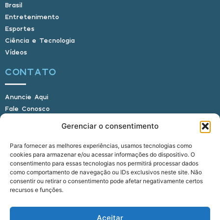
Brasil
Entretenimento
Esportes
Ciência e Tecnologia
Vídeos
CONTATO
Anuncie Aqui
Fale Conosco
Internauta, envie sua foto
Gerenciar o consentimento
Para fornecer as melhores experiências, usamos tecnologias como
cookies para armazenar e/ou acessar informações do dispositivo. O
E-mail: alagoasbrasilnoticias@gmail.com
consentimento para essas tecnologias nos permitirá processar dados
Telefone: (82) 9 9691-0391 (Whatsapp)
como comportamento de navegação ou IDs exclusivos neste site. Não
Responsável Técnico: Crysthyan Carlos
consentir ou retirar o consentimento pode afetar negativamente certos
Rua do Sau - Centro - Anadia - AL - CEP:
recursos e funções.
57660-000
Aceitar